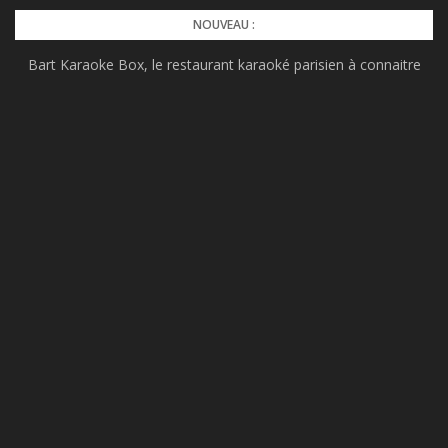
Skip
NOUVEAU :
to
Bart Karaoke Box, le restaurant karaoké parisien à connaitre
content