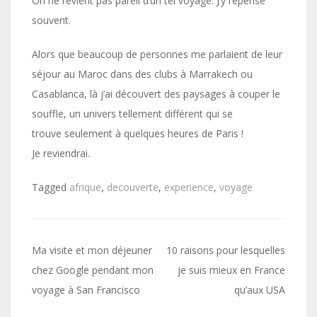
On ne revient pas pareil d’un tel voyage. J’y repense
souvent.
Alors que beaucoup de personnes me parlaient de leur
séjour au Maroc dans des clubs à Marrakech ou
Casablanca, là j’ai découvert des paysages à couper le
souffle, un univers tellement différent qui se
trouve seulement à quelques heures de Paris !
Je reviendrai.
Tagged
afrique
,
decouverte
,
experience
,
voyage
Navigation
Ma visite et mon déjeuner
10 raisons pour lesquelles
de
chez Google pendant mon
je suis mieux en France
voyage à San Francisco
qu’aux USA
l’article