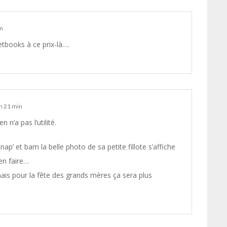
in
tbooks à ce prix-là….
h 21 min
n’a pas l’utilité.
nap’ et bam la belle photo de sa petite fillote s’affiche
en faire…
is pour la fête des grands mères ça sera plus