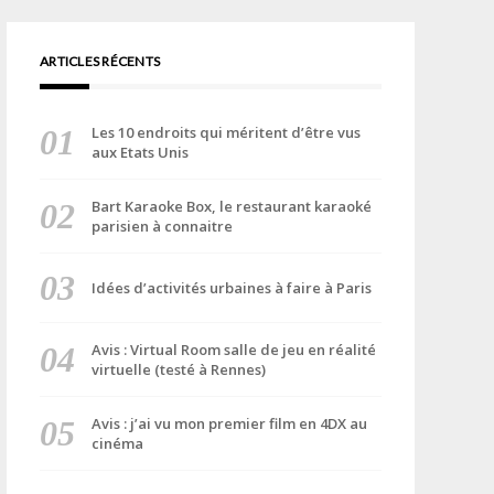
ARTICLES RÉCENTS
Les 10 endroits qui méritent d’être vus
aux Etats Unis
Bart Karaoke Box, le restaurant karaoké
parisien à connaitre
Idées d’activités urbaines à faire à Paris
Avis : Virtual Room salle de jeu en réalité
virtuelle (testé à Rennes)
Avis : j’ai vu mon premier film en 4DX au
cinéma