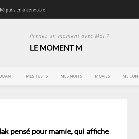
ké parisien à connaitre
Idées d’activités urbain
Prenez un moment avec Moi ?
LE MOMENT M
QUANT
MES TESTS
MES NUITS
MOVIES
ME CON
ak pensé pour mamie, qui affiche