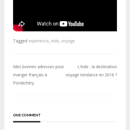
Tagged
experience
,
inde
,
voyage
Navigation
Mes bonnes adresses pour
L’Inde : la destination
de
manger français à
voyage tendance en 2016 ?
Pondichéry
l’article
ONE COMMENT