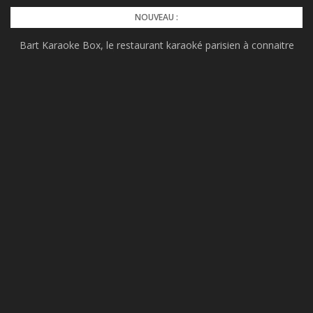
Skip
NOUVEAU :
to
Bart Karaoke Box, le restaurant karaoké parisien à connaitre
content