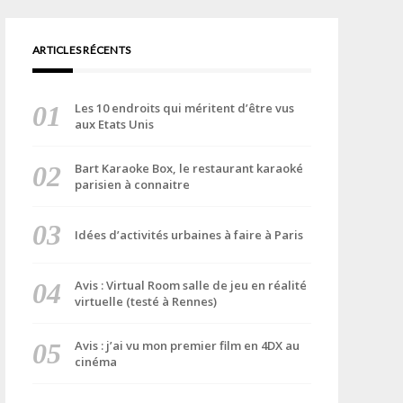
ARTICLES RÉCENTS
Les 10 endroits qui méritent d’être vus
aux Etats Unis
Bart Karaoke Box, le restaurant karaoké
parisien à connaitre
Idées d’activités urbaines à faire à Paris
Avis : Virtual Room salle de jeu en réalité
virtuelle (testé à Rennes)
Avis : j’ai vu mon premier film en 4DX au
cinéma