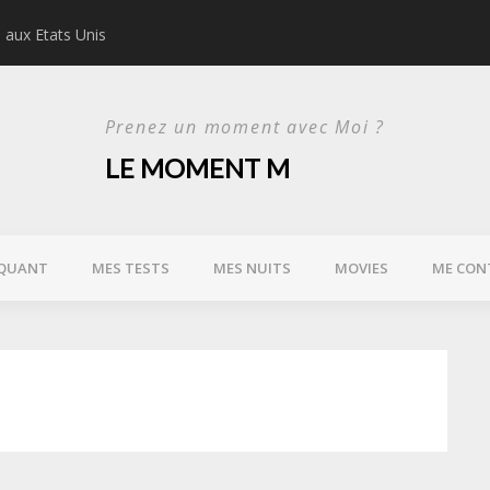
s aux Etats Unis
Bart Karaoke Box, le r
Prenez un moment avec Moi ?
LE MOMENT M
QUANT
MES TESTS
MES NUITS
MOVIES
ME CON