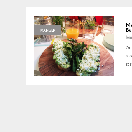
Myl
Ba
MANGER
le
On 
sto
sta