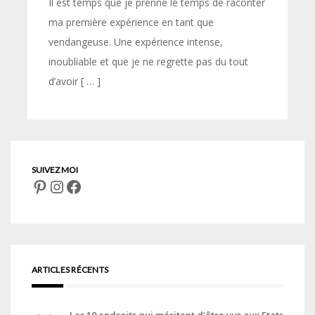
Il est temps que je prenne le temps de raconter
ma première expérience en tant que
vendangeuse. Une expérience intense,
inoubliable et que je ne regrette pas du tout
d’avoir [ … ]
Pinterest
Instagram
Facebook
ARTICLES RÉCENTS
Les 10 endroits qui méritent d’être vus aux Etats