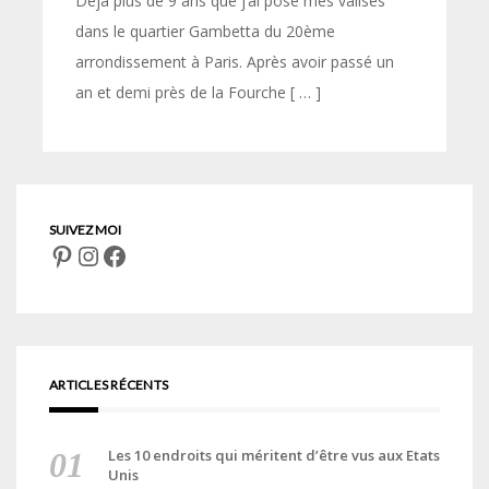
Déjà plus de 9 ans que j’ai posé mes valises
dans le quartier Gambetta du 20ème
arrondissement à Paris. Après avoir passé un
an et demi près de la Fourche [ … ]
Pinterest
Instagram
Facebook
ARTICLES RÉCENTS
Les 10 endroits qui méritent d’être vus aux Etats
Unis