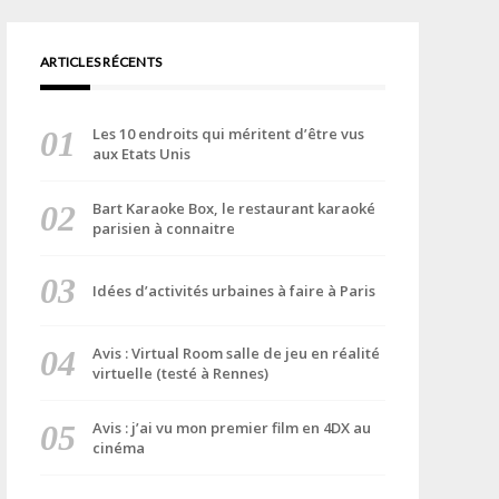
ARTICLES RÉCENTS
Les 10 endroits qui méritent d’être vus
aux Etats Unis
Bart Karaoke Box, le restaurant karaoké
parisien à connaitre
Idées d’activités urbaines à faire à Paris
Avis : Virtual Room salle de jeu en réalité
virtuelle (testé à Rennes)
Avis : j’ai vu mon premier film en 4DX au
cinéma