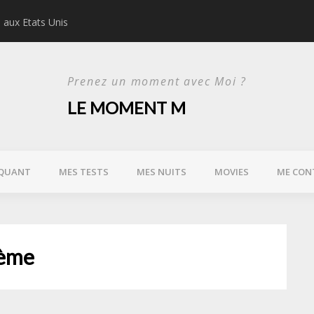
s aux Etats Unis
Bart Karaoke Box, le r
Prenez un moment avec Moi ?
LE MOMENT M
QUANT
MES TESTS
MES NUITS
MOVIES
ME CON
0ème