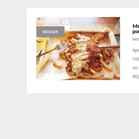
Mé
po
MANGER
le
Apr
10è
ou 
déj