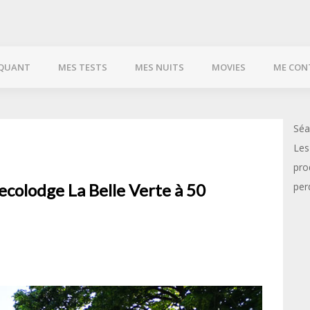
QUANT
MES TESTS
MES NUITS
MOVIES
ME CON
Séa
Les
pro
ecolodge La Belle Verte à 50
per