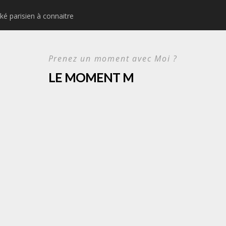
ké parisien à connaitre
Idées d’activités urbain
Prenez un moment avec Moi ?
LE MOMENT M