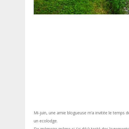
Mi-juin, une amie blogueuse m’a invitée le temps 
un ecolodge.
De mémoire même si j’ai déjà testé des logements