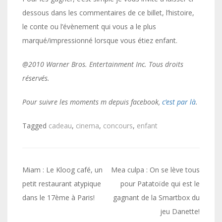
dessous dans les commentaires de ce billet, l’histoire,
le conte ou l’évènement qui vous a le plus
marqué/impressionné lorsque vous étiez enfant.
@2010 Warner Bros. Entertainment Inc. Tous droits
réservés.
Pour suivre les moments m depuis facebook,
c’est par là
.
Tagged
cadeau
,
cinema
,
concours
,
enfant
Navigation
Miam : Le Kloog café, un
Mea culpa : On se lève tous
de
petit restaurant atypique
pour Patatoïde qui est le
dans le 17ème à Paris!
gagnant de la Smartbox du
l’article
jeu Danette!