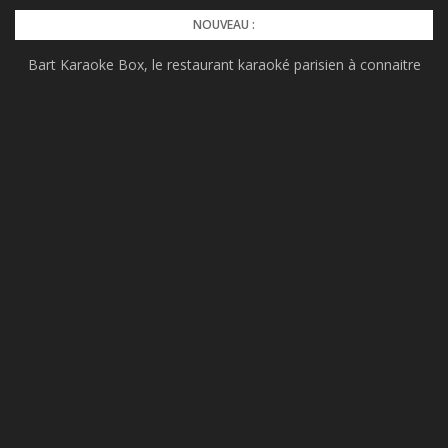
Skip
NOUVEAU :
to
Bart Karaoke Box, le restaurant karaoké parisien à connaitre
content