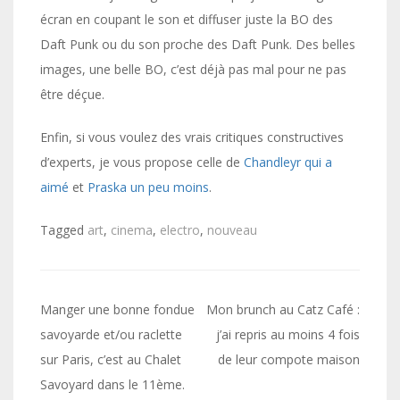
écran en coupant le son et diffuser juste la BO des
Daft Punk ou du son proche des Daft Punk. Des belles
images, une belle BO, c’est déjà pas mal pour ne pas
être déçue.
Enfin, si vous voulez des vrais critiques constructives
d’experts, je vous propose celle de
Chandleyr qui a
aimé
et
Praska un peu moins
.
Tagged
art
,
cinema
,
electro
,
nouveau
Navigation
Manger une bonne fondue
Mon brunch au Catz Café :
de
savoyarde et/ou raclette
j’ai repris au moins 4 fois
sur Paris, c’est au Chalet
de leur compote maison
l’article
Savoyard dans le 11ème.