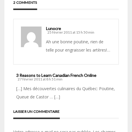
2 COMMENTS
Lunocre
25 février 2011 at 15 h 50 min
Ah une bonne poutine, rien de
telle pour engraisser les artères!…
3 Reasons to Learn Canadian French Online
27 février 2011 at 8 h 51 min
[…] Mes découvertes culinaires du Québec: Poutine,
Queue de Castor … […]
LAISSER UN COMMENTAIRE
Votre adresse e-mail ne sera pas publiée.
Les champs