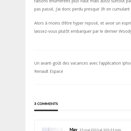
raisons énumérées plus haut mais aussi surtout parc
pas passé, j’ai donc perdu presque 3h en cumulant 
Alors à moins d’être hyper reposé, et avoir un espri
laissez-vous plutôt embarquer par le dernier Woody 
Navigation
Un avant-goût des vacances avec l’application Iph
de
Renault Espace
l’article
3 COMMENTS
May
25 mai 2011 at 10 h 31 min