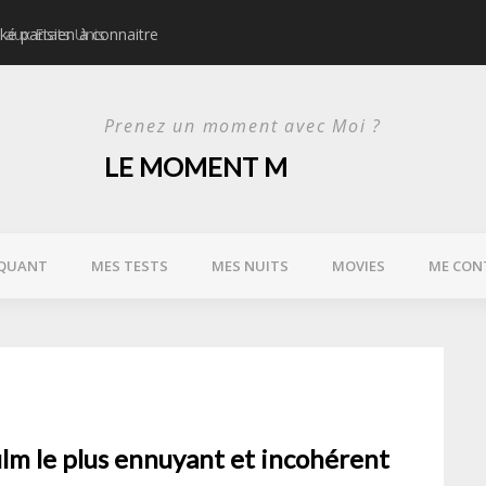
ké parisien à connaitre
Idées d’activités urbain
Prenez un moment avec Moi ?
LE MOMENT M
QUANT
MES TESTS
MES NUITS
MOVIES
ME CON
film le plus ennuyant et incohérent