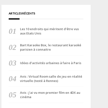
ARTICLES RÉCENTS
Les 10 endroits qui méritent d’être vus
aux Etats Unis
Bart Karaoke Box, le restaurant karaoké
parisien à connaitre
Idées d’activités urbaines à faire à Paris
Avis : Virtual Room salle de jeu en réalité
virtuelle (testé à Rennes)
Avis : j’ai vu mon premier film en 4DX au
cinéma