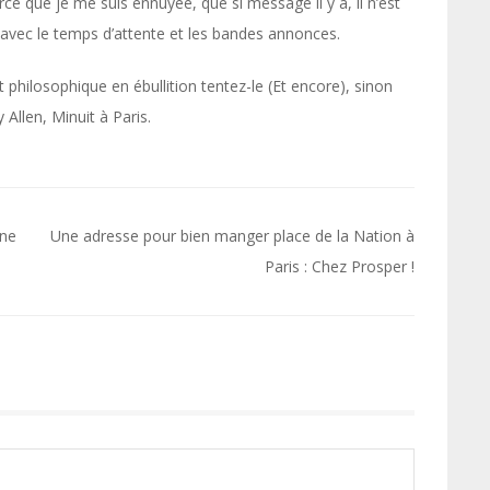
e que je me suis ennuyée, que si message il y a, il n’est
avec le temps d’attente et les bandes annonces.
t philosophique en ébullition tentez-le (Et encore), sinon
Allen, Minuit à Paris.
one
Une adresse pour bien manger place de la Nation à
Paris : Chez Prosper !