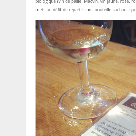
biologique (Vin de paille, Macvin, vin jaune, rosé, 
mets au défit de repartir sans bouteille sachant qu