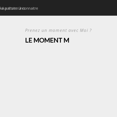
ké parisien à connaitre
Idées d’activités urbain
Prenez un moment avec Moi ?
LE MOMENT M