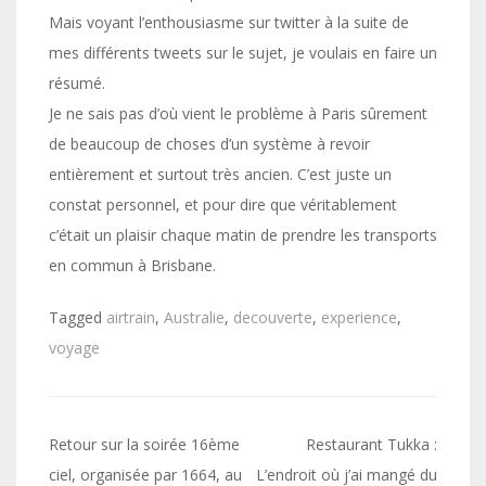
Mais voyant l’enthousiasme sur twitter à la suite de
mes différents tweets sur le sujet, je voulais en faire un
résumé.
Je ne sais pas d’où vient le problème à Paris sûrement
de beaucoup de choses d’un système à revoir
entièrement et surtout très ancien. C’est juste un
constat personnel, et pour dire que véritablement
c’était un plaisir chaque matin de prendre les transports
en commun à Brisbane.
Tagged
airtrain
,
Australie
,
decouverte
,
experience
,
voyage
Navigation
Retour sur la soirée 16ème
Restaurant Tukka :
de
ciel, organisée par 1664, au
L’endroit où j’ai mangé du