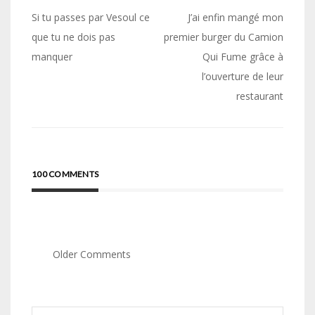
Navigation
Si tu passes par Vesoul ce
J’ai enfin mangé mon
de
que tu ne dois pas
premier burger du Camion
manquer
Qui Fume grâce à
l’article
l’ouverture de leur
restaurant
100 COMMENTS
Comment
Older Comments
navigation