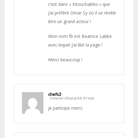
c’est dans « Intouchables » que
j’ai préféré Omar Sy où il se révèle
être un grand acteur !
Mon nom fb est Beatrice Labbe
avec lequel j’ai liké la page !
Merci beaucoup !
chefs2
1 février 2016 at 8 h 37 min
je participe merci