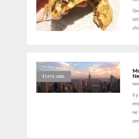
Qua
sem
cho
Mon
Ne
ÉTATS-UNIS
le
Il 
enc
ne 
sem