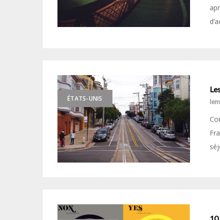
apr
d’a
Le
ÉTATS-UNIS
le
Com
Fra
séj
10 