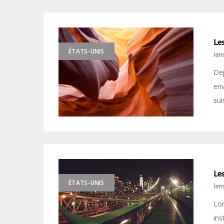
Les
ÉTATS-UNIS
le
Dep
env
sui
Le
ÉTATS-UNIS
le
Lor
ins