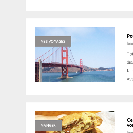
Pou
MES VOYAGES
le
To
dis
fai
Ava
Ces
vo
MANGER
le