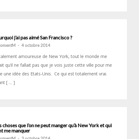
rquoi j’ai pas aimé San Francisco ?
momentM
-
4 octobre 2014
talement amoureuse de New York, tout le monde me
ait qu’il ne fallait pas que je vois juste cette ville pour me
re une idée des Etats-Unis. Ce qui est totalement vrai.
nt [ … ]
 choses que l’on ne peut manger qu’à New York et qui
nt me manquer
momentM
-
3 octobre 2014