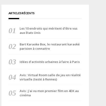
ARTICLES RÉCENTS
Les 10 endroits qui méritent d’être vus
aux Etats Unis
Bart Karaoke Box, le restaurant karaoké
parisien à connaitre
Idées d’activités urbaines à faire à Paris
Avis : Virtual Room salle de jeu en réalité
virtuelle (testé à Rennes)
Avis : j’ai vu mon premier film en 4DX au
cinéma