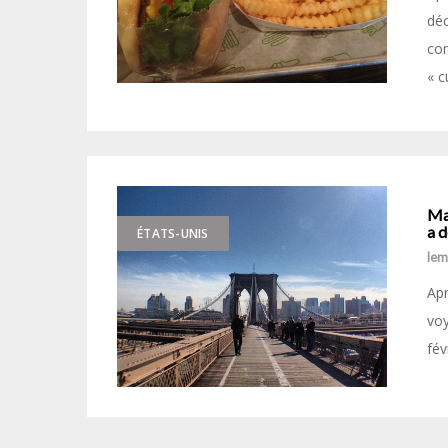
déc
com
« c
Ma 
a d
ÉTATS-UNIS
le
Ap
voy
fév