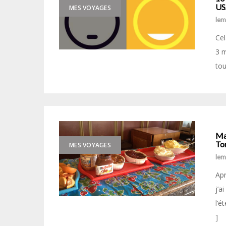
US
MES VOYAGES
le
Cel
3 m
tou
Ma
Tor
MES VOYAGES
le
Apr
j’a
l’é
]