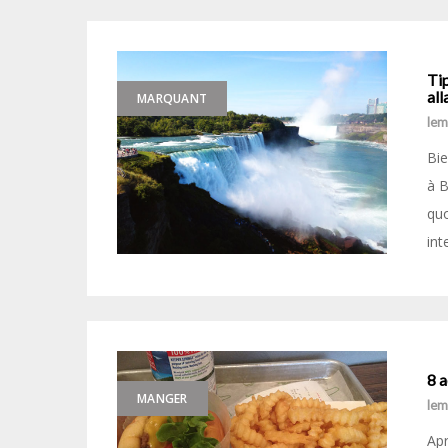
Tip
all
MARQUANT
le
Bie
à B
quo
int
8 
MANGER
le
Apr