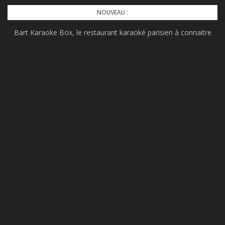
Skip
NOUVEAU :
to
Bart Karaoke Box, le restaurant karaoké parisien à connaitre
content