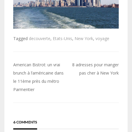
Tagged
decouverte
,
Etats-Unis
,
New York
,
voyage
Navigation
American Bistrot: un vrai
8 adresses pour manger
de
brunch à l’américaine dans
pas cher à New York
le 11ème près du métro
l’article
Parmentier
6 COMMENTS