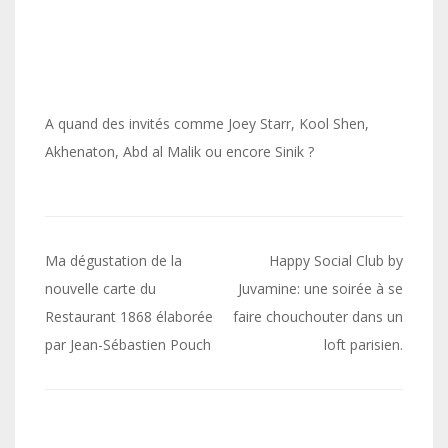
A quand des invités comme Joey Starr, Kool Shen,
Akhenaton, Abd al Malik ou encore Sinik ?
Navigation
Ma dégustation de la
Happy Social Club by
de
nouvelle carte du
Juvamine: une soirée à se
Restaurant 1868 élaborée
faire chouchouter dans un
l’article
par Jean-Sébastien Pouch
loft parisien.