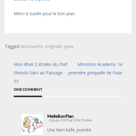
Merci à
Gaëlle
pour le bon plan.
Tagged
decouverte
,
originale
,
paris
Navigation
Mon dîner 2 étoiles du chef
Monstres Academy : la
de
Shinishi Sato au Passage
première préquelle de Pixar
53
l’article
ONE COMMENT
MelleBonPlan
26 juin 2013 at 13 h 55 min
Une bien belle journée