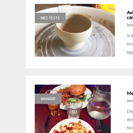
Avi
cé
MES TESTS
le
Si 
lon
App
Me
MANGER
le
Dep
des
l’e