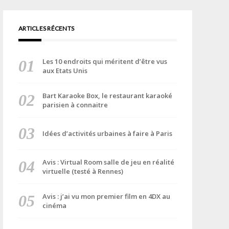
ARTICLES RÉCENTS
Les 10 endroits qui méritent d’être vus
aux Etats Unis
Bart Karaoke Box, le restaurant karaoké
parisien à connaitre
Idées d’activités urbaines à faire à Paris
Avis : Virtual Room salle de jeu en réalité
virtuelle (testé à Rennes)
Avis : j’ai vu mon premier film en 4DX au
cinéma