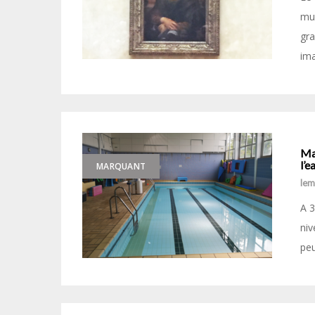
mus
gra
ima
Ma
l’e
MARQUANT
le
A 3
niv
peu