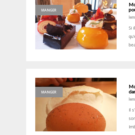
Mo
po
MANGER
le
Si 
qu’
bea
Mo
dan
MANGER
le
Il 
son
Imb