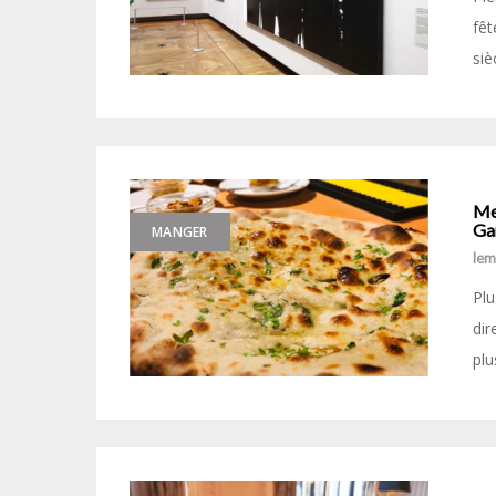
fêt
siè
Mes
Ga
MANGER
le
Plu
dir
plu