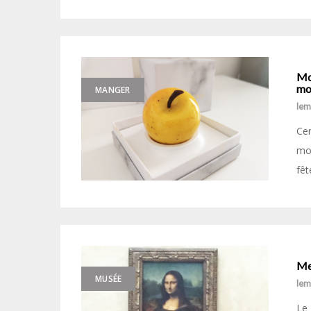
Mon
mon
MANGER
le
Cer
moi
fêt
Mes
MUSÉE
le
Le 