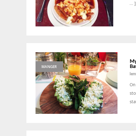
… ]
Myl
Ba
MANGER
le
On 
sto
sta