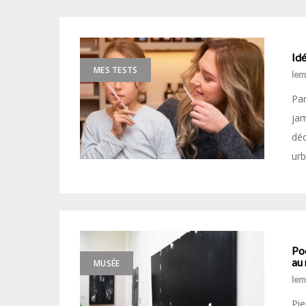
Idé
MES TESTS
le
Par
jam
déc
urb
Pod
au
MUSÉE
le
Pie