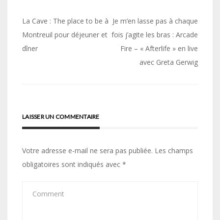
Navigation
La Cave : The place to be à
Je m’en lasse pas à chaque
de
Montreuil pour déjeuner et
fois j’agite les bras : Arcade
dîner
Fire – « Afterlife » en live
l’article
avec Greta Gerwig
LAISSER UN COMMENTAIRE
Votre adresse e-mail ne sera pas publiée.
Les champs
obligatoires sont indiqués avec
*