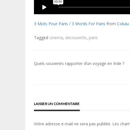
3 Mots Pour Paris / 3 Words For Paris
from
Cokau
Tagged
cinema
,
decouverte
,
paris
Navigation
Quels souvenirs rapporter d’un voyage en Inde ?
de
l’article
LAISSER UN COMMENTAIRE
Votre adresse e-mail ne sera pas publiée.
Les cham