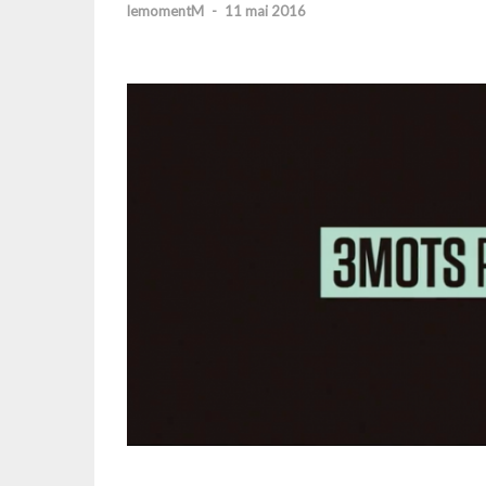
lemomentM
-
11 mai 2016