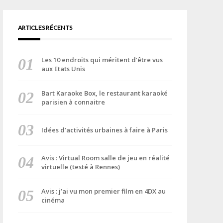
ARTICLES RÉCENTS
Les 10 endroits qui méritent d’être vus
aux Etats Unis
Bart Karaoke Box, le restaurant karaoké
parisien à connaitre
Idées d’activités urbaines à faire à Paris
Avis : Virtual Room salle de jeu en réalité
virtuelle (testé à Rennes)
Avis : j’ai vu mon premier film en 4DX au
cinéma