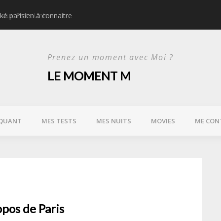
ké parisien à connaitre
Idées d’activités urbain
Prenez un moment avec Moi ?
LE MOMENT M
QUANT
MES TESTS
MES NUITS
MOVIES
ME CON
opos de Paris