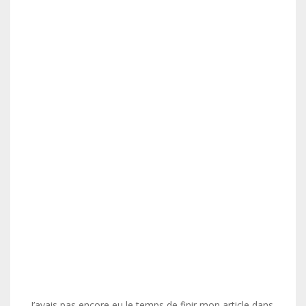
J’avais pas encore eu le temps de finir mon article dans