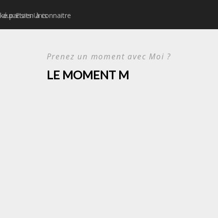
ké parisien à connaitre
Idées d’activités urbain
Prenez un moment avec Moi ?
LE MOMENT M