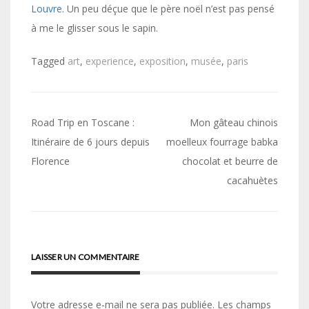
Louvre
. Un peu déçue que le père noël n’est pas pensé
à me le glisser sous le sapin.
Tagged
art
,
experience
,
exposition
,
musée
,
paris
Navigation
Road Trip en Toscane :
Mon gâteau chinois
de
Itinéraire de 6 jours depuis
moelleux fourrage babka
Florence
chocolat et beurre de
l’article
cacahuètes
LAISSER UN COMMENTAIRE
Votre adresse e-mail ne sera pas publiée.
Les champs