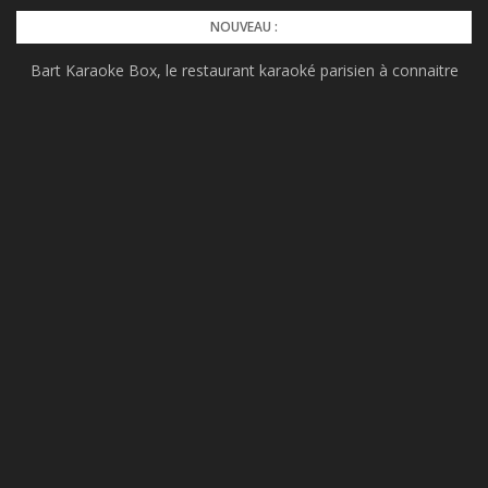
Skip
NOUVEAU :
to
Bart Karaoke Box, le restaurant karaoké parisien à connaitre
content