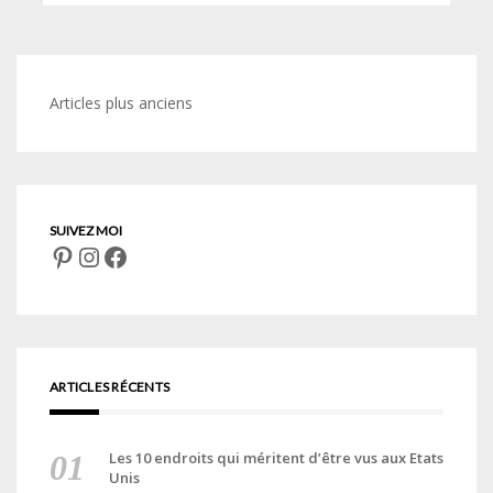
Navigation
Articles plus anciens
des
articles
Pinterest
Instagram
Facebook
ARTICLES RÉCENTS
Les 10 endroits qui méritent d’être vus aux Etats
Unis