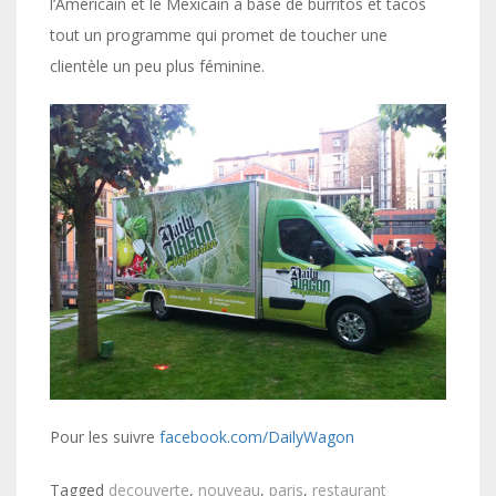
l’Américain et le Mexicain à base de burritos et tacos
tout un programme qui promet de toucher une
clientèle un peu plus féminine.
Pour les suivre
facebook.com/DailyWagon
Tagged
decouverte
,
nouveau
,
paris
,
restaurant