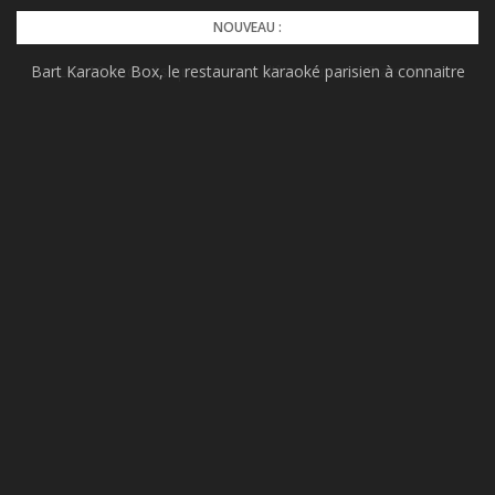
Skip
NOUVEAU :
to
Bart Karaoke Box, le restaurant karaoké parisien à connaitre
content