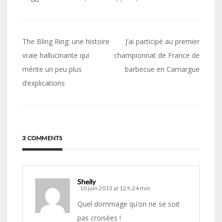
Navigation
The Bling Ring: une histoire
J’ai participé au premier
de
vraie hallucinante qui
championnat de France de
mérite un peu plus
barbecue en Camargue
l’article
d’explications
3 COMMENTS
Sheily
10 juin 2013 at 12 h 24 min
Quel dommage qu’on ne se soit
pas croisées !