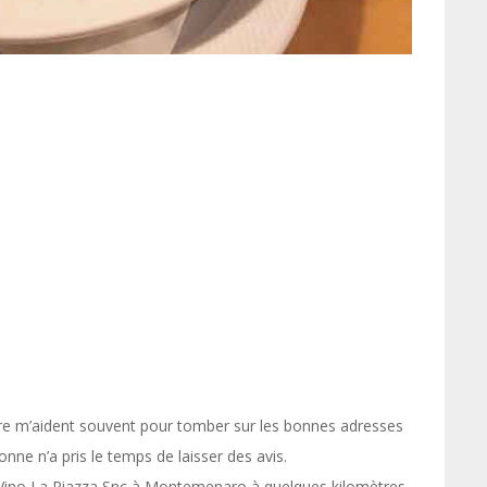
uare m’aident souvent pour tomber sur les bonnes adresses
nne n’a pris le temps de laisser des avis.
e Vino La Piazza Snc à Montemenaro à quelques kilomètres