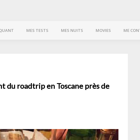
QUANT
MES TESTS
MES NUITS
MOVIES
ME CON
nt du roadtrip en Toscane près de