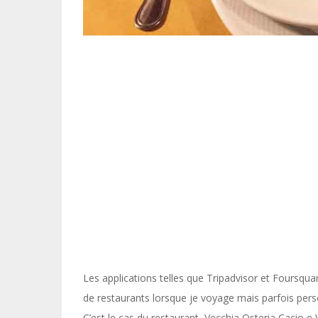
Les applications telles que Tripadvisor et Foursq
de restaurants lorsque je voyage mais parfois perso
C’est le cas du restaurant Vecchia Osteria Cacio 