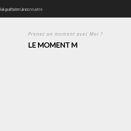
ké parisien à connaitre
Idées d’activités urbain
Prenez un moment avec Moi ?
LE MOMENT M