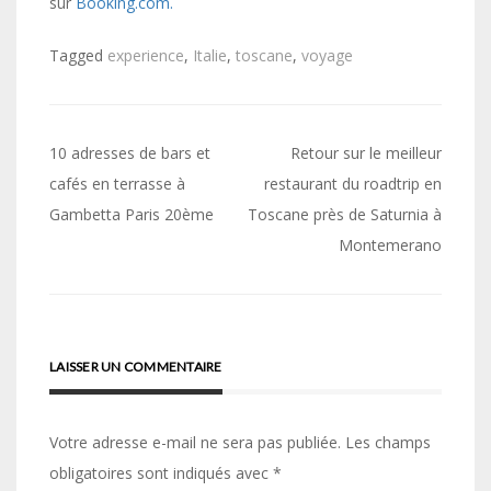
sur
Booking.com.
Tagged
experience
,
Italie
,
toscane
,
voyage
Navigation
10 adresses de bars et
Retour sur le meilleur
de
cafés en terrasse à
restaurant du roadtrip en
Gambetta Paris 20ème
Toscane près de Saturnia à
l’article
Montemerano
LAISSER UN COMMENTAIRE
Votre adresse e-mail ne sera pas publiée.
Les champs
obligatoires sont indiqués avec
*