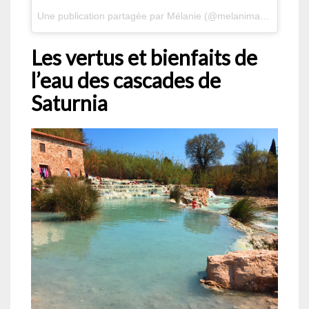
Une publication partagée par Mélanie (@melanimages) le
30 
Les vertus et bienfaits de
l’eau des cascades de
Saturnia