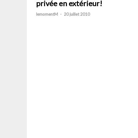
privée en extérieur!
lemomentM
-
20 juillet 2010