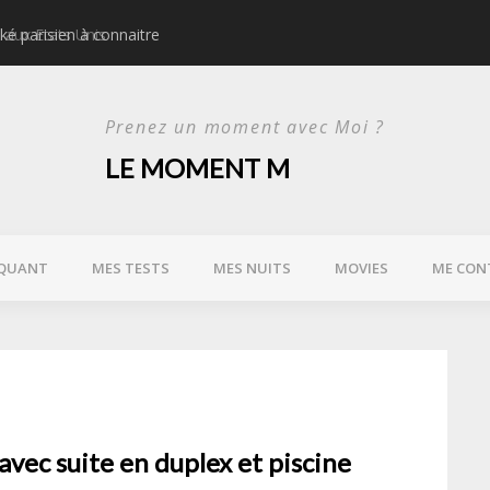
ké parisien à connaitre
Idées d’activités urbain
Prenez un moment avec Moi ?
LE MOMENT M
QUANT
MES TESTS
MES NUITS
MOVIES
ME CON
 avec suite en duplex et piscine