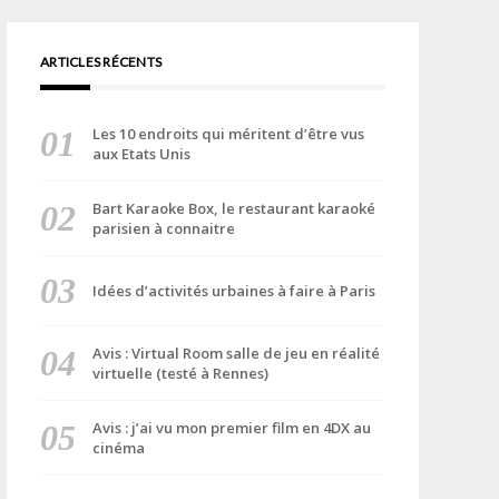
ARTICLES RÉCENTS
Les 10 endroits qui méritent d’être vus
aux Etats Unis
Bart Karaoke Box, le restaurant karaoké
parisien à connaitre
Idées d’activités urbaines à faire à Paris
Avis : Virtual Room salle de jeu en réalité
virtuelle (testé à Rennes)
Avis : j’ai vu mon premier film en 4DX au
cinéma