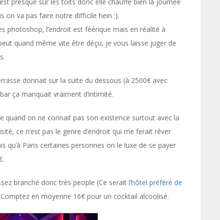
e est presque sur les toits donc elle chauffe bien la journée
s on va pas faire notre difficile hein ;).
 photoshop, l’endroit est féérique mais en réalité à
 peut quand même vite être déçu, je vous laisse juger de
s.
terrasse donnait sur la suite du dessous (à 2500€ avec
 bar ça manquait vraiment d’intimité.
ne quand on ne connait pas son existence surtout avec la
sité, ce n’est pas le genre d’endroit qui me ferait rêver
sais qu’à Paris certaines personnes on le luxe de se payer
€.
 assez branché donc très people (Ce serait
l’hôtel préféré de
 : Comptez en moyenne 16€ pour un cocktail alcoolisé.